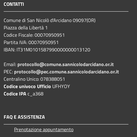
CONTATTI
Comune di San Nicolò d'Arcidano 09097(OR)
Piazza della Libertà 1
Codice Fiscale: 00070950951
Partita IVA: 00070950951
IBAN: IT31M0101587990000000013120
Email:
protocollo@comune.sannicolodarcidano.or.it
PEC:
protocollo@pec.comune.sannicolodarcidano.or.it
Centralino Unico: 078388051
Codice univoco Ufficio
UFHYOY
Codice IPA
c_a368
FAQ E ASSISTENZA
Prenotazione appuntamento