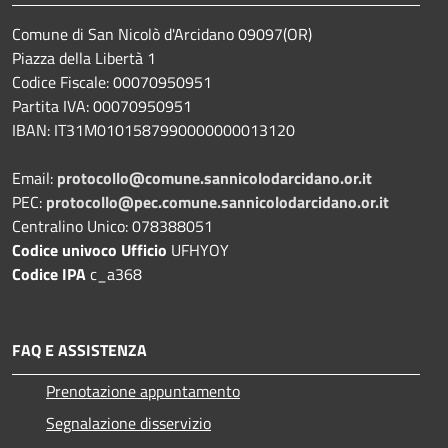
Comune di San Nicolò d'Arcidano 09097(OR)
Piazza della Libertà 1
Codice Fiscale: 00070950951
Partita IVA: 00070950951
IBAN: IT31M0101587990000000013120
Email:
protocollo@comune.sannicolodarcidano.or.it
PEC:
protocollo@pec.comune.sannicolodarcidano.or.it
Centralino Unico: 078388051
Codice univoco Ufficio
UFHYOY
Codice IPA
c_a368
FAQ E ASSISTENZA
Prenotazione appuntamento
Segnalazione disservizio