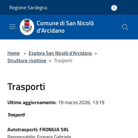
Salta al contenuto principale
Regione Sardegna
Comune di San Nicolò
d'Arcidano
Home
>
Esplora San Nicolò d'Arcidano
>
Strutture ricettive
>
Trasporti
Trasporti
Ultimo aggiornamento
: 19 marzo 2026, 13:19
Trasporti
Autotrasporti: FRONGIA SRL
Responsabile: Frongia Gabriele