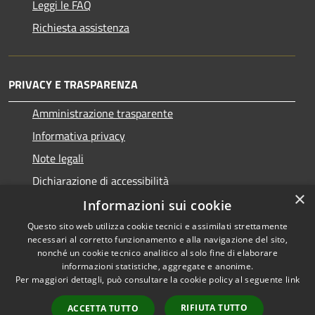
Leggi le FAQ
Richiesta assistenza
PRIVACY E TRASPARENZA
Amministrazione trasparente
Informativa privacy
Note legali
Dichiarazione di accessibilità
×
Informazioni sui cookie
Questo sito web utilizza cookie tecnici e assimilati strettamente
necessari al corretto funzionamento e alla navigazione del sito,
RSS
Copyright © 2026 • Comune di
nonché un cookie tecnico analitico al solo fine di elaborare
informazioni statistiche, aggregate e anonime.
Accessibilità
San Nicolò d'Arcidano •
Per maggiori dettagli, può consultare la cookie policy al seguente
link
Privacy
Municipium
Powered by
•
Cookie
Accesso redazione
RIFIUTA TUTTO
ACCETTA TUTTO