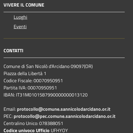
VIVERE IL COMUNE
Luoghi
Eventi
CONTATTI
Comune di San Nicolò d'Arcidano 09097(OR)
Piazza della Libertà 1
Codice Fiscale: 00070950951
Partita IVA: 00070950951
IBAN: IT31M0101587990000000013120
Email:
protocollo@comune.sannicolodarcidano.or.it
PEC:
protocollo@pec.comune.sannicolodarcidano.or.it
Centralino Unico: 078388051
Codice univoco Ufficio
UFHYOY