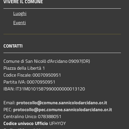
VIVERE IL COMUNE
Luoghi
Eventi
CONTATTI
Comune di San Nicolò d'Arcidano 09097(OR)
Piazza della Libertà 1
Codice Fiscale: 00070950951
Partita IVA: 00070950951
IBAN: IT31M0101587990000000013120
Email:
protocollo@comune.sannicolodarcidano.or.it
PEC:
protocollo@pec.comune.sannicolodarcidano.or.it
Centralino Unico: 078388051
Codice univoco Ufficio
UFHYOY