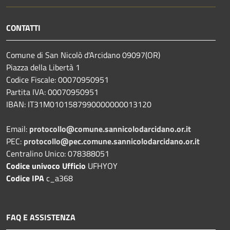
CONTATTI
Comune di San Nicolò d'Arcidano 09097(OR)
Piazza della Libertà 1
Codice Fiscale: 00070950951
Partita IVA: 00070950951
IBAN: IT31M0101587990000000013120
Email:
protocollo@comune.sannicolodarcidano.or.it
PEC:
protocollo@pec.comune.sannicolodarcidano.or.it
Centralino Unico: 078388051
Codice univoco Ufficio
UFHYOY
Codice IPA
c_a368
FAQ E ASSISTENZA