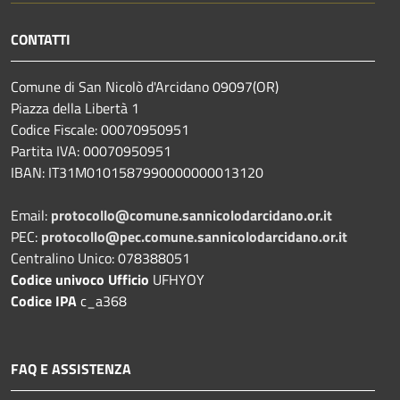
CONTATTI
Comune di San Nicolò d'Arcidano 09097(OR)
Piazza della Libertà 1
Codice Fiscale: 00070950951
Partita IVA: 00070950951
IBAN: IT31M0101587990000000013120
Email:
protocollo@comune.sannicolodarcidano.or.it
PEC:
protocollo@pec.comune.sannicolodarcidano.or.it
Centralino Unico: 078388051
Codice univoco Ufficio
UFHYOY
Codice IPA
c_a368
FAQ E ASSISTENZA