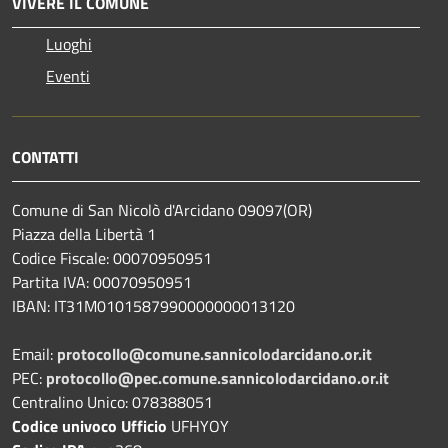
VIVERE IL COMUNE
Luoghi
Eventi
CONTATTI
Comune di San Nicolò d'Arcidano 09097(OR)
Piazza della Libertà 1
Codice Fiscale: 00070950951
Partita IVA: 00070950951
IBAN: IT31M0101587990000000013120
Email:
protocollo@comune.sannicolodarcidano.or.it
PEC:
protocollo@pec.comune.sannicolodarcidano.or.it
Centralino Unico: 078388051
Codice univoco Ufficio
UFHYOY