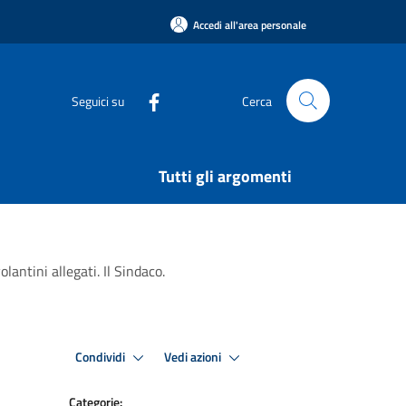
Accedi all'area personale
Seguici su
Cerca
Tutti gli argomenti
antini allegati. Il Sindaco.
Condividi
Vedi azioni
Categorie: