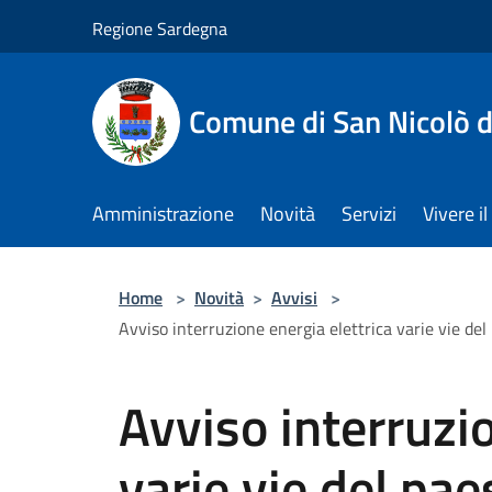
Salta al contenuto principale
Regione Sardegna
Comune di San Nicolò d
Amministrazione
Novità
Servizi
Vivere 
Home
>
Novità
>
Avvisi
>
Avviso interruzione energia elettrica varie vie del
Avviso interruzio
varie vie del pae