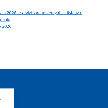
io 2026. I servizi saranno erogati a distanza.
unali.
o 2026.
?