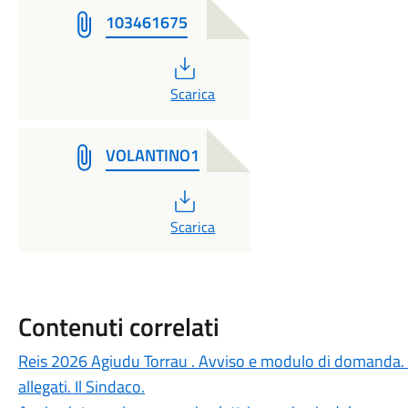
103461675
PDF
Scarica
VOLANTINO1
PDF
Scarica
Contenuti correlati
Reis 2026 Agiudu Torrau . Avviso e modulo di domanda. 
allegati. Il Sindaco.