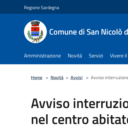
Salta al contenuto principale
Regione Sardegna
Comune di San Nicolò d
Amministrazione
Novità
Servizi
Vivere 
Home
>
Novità
>
Avvisi
>
Avviso interruzione
Avviso interruzio
nel centro abitat