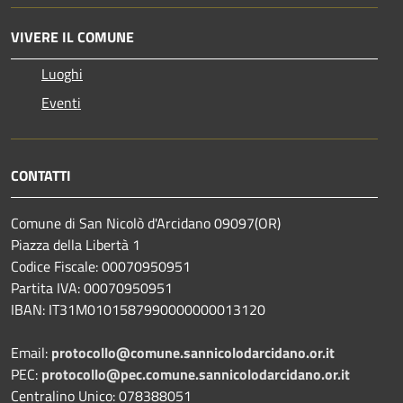
VIVERE IL COMUNE
Luoghi
Eventi
CONTATTI
Comune di San Nicolò d'Arcidano 09097(OR)
Piazza della Libertà 1
Codice Fiscale: 00070950951
Partita IVA: 00070950951
IBAN: IT31M0101587990000000013120
Email:
protocollo@comune.sannicolodarcidano.or.it
PEC:
protocollo@pec.comune.sannicolodarcidano.or.it
Centralino Unico: 078388051