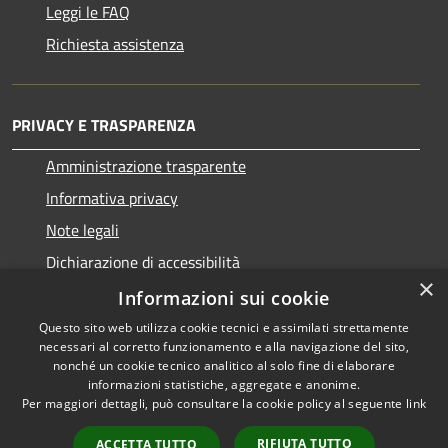
Leggi le FAQ
Richiesta assistenza
PRIVACY E TRASPARENZA
Amministrazione trasparente
Informativa privacy
Note legali
Dichiarazione di accessibilità
×
Informazioni sui cookie
Questo sito web utilizza cookie tecnici e assimilati strettamente
necessari al corretto funzionamento e alla navigazione del sito,
RSS
Copyright © 2026 • Comune di
nonché un cookie tecnico analitico al solo fine di elaborare
Accessibilità
informazioni statistiche, aggregate e anonime.
San Nicolò d'Arcidano •
Per maggiori dettagli, può consultare la cookie policy al seguente
link
Privacy
Municipium
Powered by
•
Cookie
Accesso redazione
RIFIUTA TUTTO
ACCETTA TUTTO