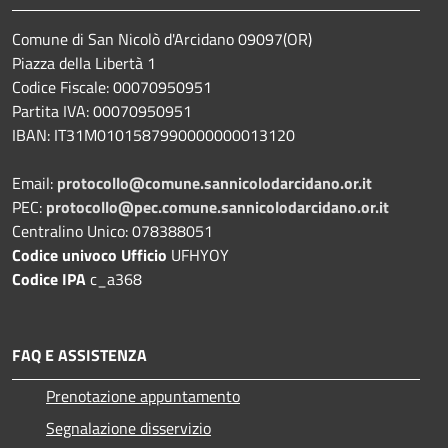
Comune di San Nicolò d'Arcidano 09097(OR)
Piazza della Libertà 1
Codice Fiscale: 00070950951
Partita IVA: 00070950951
IBAN: IT31M0101587990000000013120
Email:
protocollo@comune.sannicolodarcidano.or.it
PEC:
protocollo@pec.comune.sannicolodarcidano.or.it
Centralino Unico: 078388051
Codice univoco Ufficio
UFHYOY
Codice IPA
c_a368
FAQ E ASSISTENZA
Prenotazione appuntamento
Segnalazione disservizio