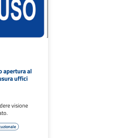
o apertura al
usura uffici
ndere visione
ato.
tuzionale