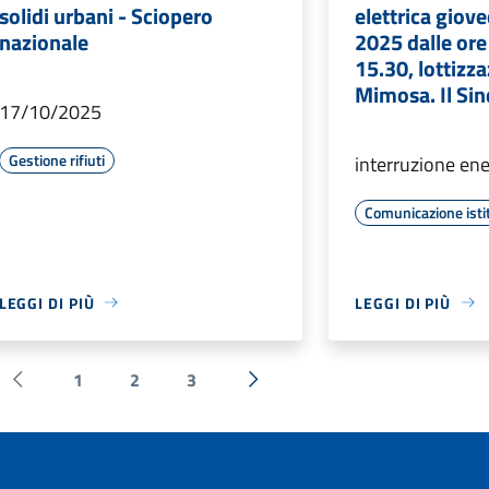
solidi urbani - Sciopero
elettrica giov
nazionale
2025 dalle ore
15.30, lottizz
Mimosa. Il Sin
17/10/2025
Gestione rifiuti
interruzione ene
Comunicazione isti
LEGGI DI PIÙ
LEGGI DI PIÙ
1
2
3
Pagina precedente
Successiva »