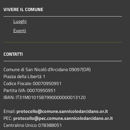
VIVERE IL COMUNE
Luoghi
Eventi
CONTATTI
Comune di San Nicolò d'Arcidano 09097(OR)
Piazza della Libertà 1
Codice Fiscale: 00070950951
Partita IVA: 00070950951
IBAN: IT31M0101587990000000013120
Email:
protocollo@comune.sannicolodarcidano.or.it
PEC:
protocollo@pec.comune.sannicolodarcidano.or.it
Centralino Unico: 078388051