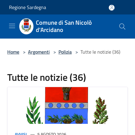
Salta al contenuto principale
Regione Sardegna
Comune di San Nicolò
d'Arcidano
Home
>
Argomenti
>
Polizia
>
Tutte le notizie (36)
Tutte le notizie (36)
AVVISI
5 AGOSTO 2026