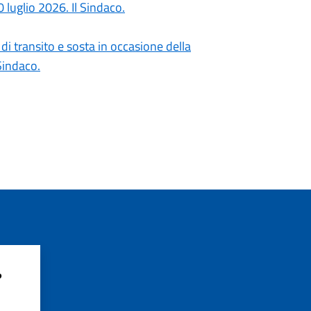
 luglio 2026. Il Sindaco.
di transito e sosta in occasione della
Sindaco.
?