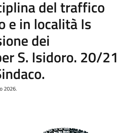
plina del traffico
 e in località Is
sione dei
er S. Isidoro. 20/21
Sindaco.
no 2026.