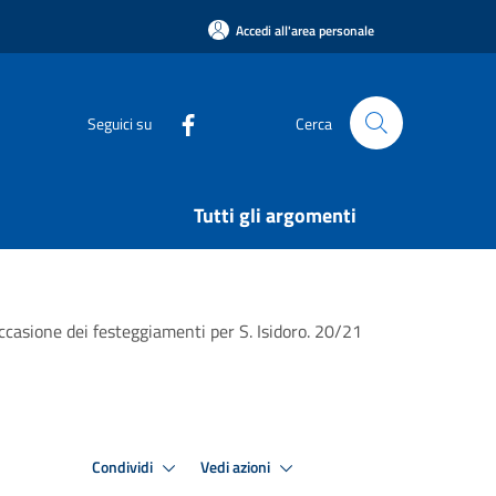
Accedi all'area personale
Seguici su
Cerca
Tutti gli argomenti
 occasione dei festeggiamenti per S. Isidoro. 20/21
Condividi
Vedi azioni