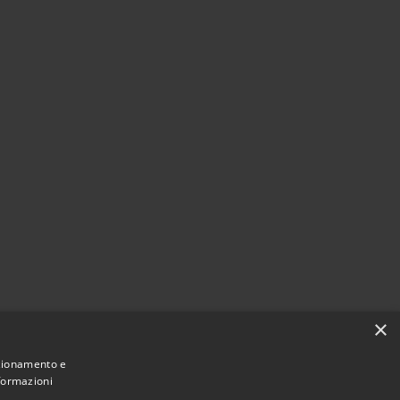
×
nzionamento e
nformazioni