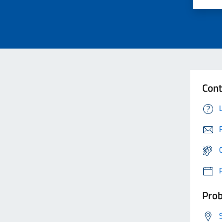
Cont
Prob