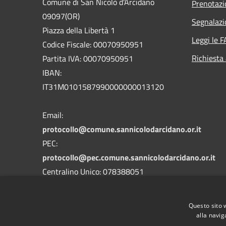
Comune di San Nicolò d'Arcidano
Prenotaz
09097(OR)
Segnalazi
Piazza della Libertà 1
Leggi le 
Codice Fiscale: 00070950951
Richiesta
Partita IVA: 00070950951
IBAN:
IT31M0101587990000000013120
Email:
protocollo@comune.sannicolodarcidano.or.it
PEC:
protocollo@pec.comune.sannicolodarcidano.or.it
Centralino Unico: 078388051
Codice univoco Ufficio
UFHYOY
Codice IPA
c_a368
Questo sito 
alla navig