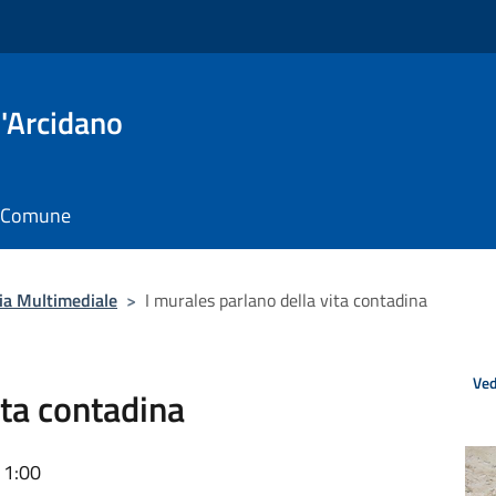
'Arcidano
il Comune
ria Multimediale
>
I murales parlano della vita contadina
Ved
ita contadina
11:00