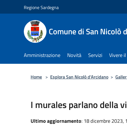
Salta al contenuto principale
Regione Sardegna
Comune di San Nicolò d
Amministrazione
Novità
Servizi
Vivere 
Home
>
Esplora San Nicolò d'Arcidano
>
Galle
I murales parlano della v
Ultimo aggiornamento
: 18 dicembre 2023, 