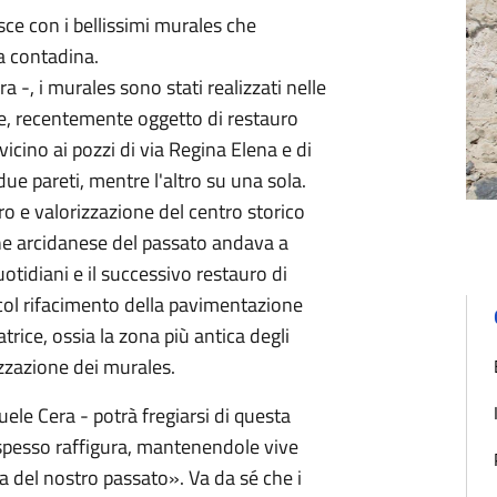
sce con i bellissimi murales che
a contadina.
-, i murales sono stati realizzati nelle
ese, recentemente oggetto di restauro
vicino ai pozzi di via Regina Elena e di
due pareti, mentre l'altro su una sola.
ro e valorizzazione del centro storico
ione arcidanese del passato andava a
quotidiani e il successivo restauro di
 col rifacimento della pavimentazione
trice, ossia la zona più antica degli
izzazione dei murales.
e Cera - potrà fregiarsi di questa
e spesso raffigura, mantenendole vive
a del nostro passato». Va da sé che i