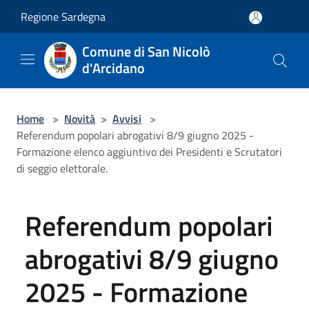
Salta al contenuto principale
Regione Sardegna
Comune di San Nicolò
d'Arcidano
Home
>
Novità
>
Avvisi
>
Referendum popolari abrogativi 8/9 giugno 2025 -
Formazione elenco aggiuntivo dei Presidenti e Scrutatori
di seggio elettorale.
Referendum popolari
abrogativi 8/9 giugno
2025 - Formazione