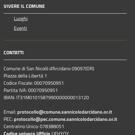
VIVERE IL COMUNE
Luoghi
Eventi
CONTATTI
Comune di San Nicolò d'Arcidano 09097(OR)
Piazza della Libertà 1
Codice Fiscale: 00070950951
Partita IVA: 00070950951
IBAN: IT31M0101587990000000013120
Email:
protocollo@comune.sannicolodarcidano.or.it
PEC:
protocollo@pec.comune.sannicolodarcidano.or.it
Centralino Unico: 078388051
Codice univoco Ufficio
UFHYOY