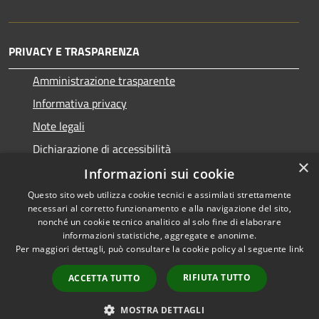
PRIVACY E TRASPARENZA
Amministrazione trasparente
Informativa privacy
Note legali
Dichiarazione di accessibilità
×
Informazioni sui cookie
Questo sito web utilizza cookie tecnici e assimilati strettamente
necessari al corretto funzionamento e alla navigazione del sito,
RSS
Copyright © 2026 • Comune di
nonché un cookie tecnico analitico al solo fine di elaborare
Accessibilità
informazioni statistiche, aggregate e anonime.
San Nicolò d'Arcidano •
Per maggiori dettagli, può consultare la cookie policy al seguente
link
Privacy
Municipium
Powered by
•
Cookie
Accesso redazione
RIFIUTA TUTTO
ACCETTA TUTTO
Mappa del sito
Intranet
MOSTRA DETTAGLI