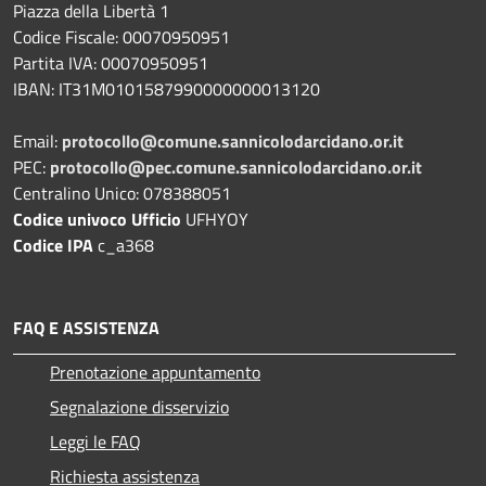
Piazza della Libertà 1
Codice Fiscale: 00070950951
Partita IVA: 00070950951
IBAN: IT31M0101587990000000013120
Email:
protocollo@comune.sannicolodarcidano.or.it
PEC:
protocollo@pec.comune.sannicolodarcidano.or.it
Centralino Unico: 078388051
Codice univoco Ufficio
UFHYOY
Codice IPA
c_a368
FAQ E ASSISTENZA
Prenotazione appuntamento
Segnalazione disservizio
Leggi le FAQ
Richiesta assistenza