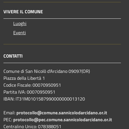
VIVERE IL COMUNE
Luoghi
Eventi
CONTATTI
Comune di San Nicolò d'Arcidano 09097(OR)
Piazza della Libertà 1
Codice Fiscale: 00070950951
Partita IVA: 00070950951
IBAN: IT31M0101587990000000013120
Email:
protocollo@comune.sannicolodarcidano.or.it
PEC:
protocollo@pec.comune.sannicolodarcidano.or.it
Centralino Unico: 078388051