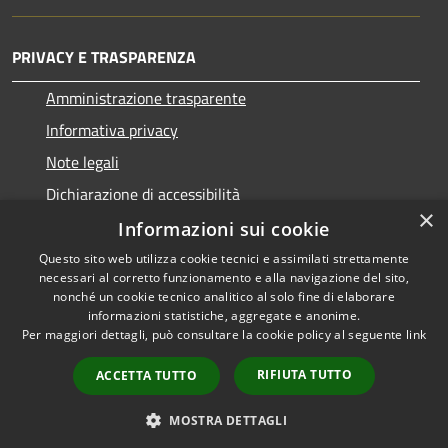
PRIVACY E TRASPARENZA
Amministrazione trasparente
Informativa privacy
Note legali
Dichiarazione di accessibilità
×
Informazioni sui cookie
Questo sito web utilizza cookie tecnici e assimilati strettamente
necessari al corretto funzionamento e alla navigazione del sito,
RSS
Copyright © 2026 • Comune di
nonché un cookie tecnico analitico al solo fine di elaborare
informazioni statistiche, aggregate e anonime.
Accessibilità
San Nicolò d'Arcidano •
Per maggiori dettagli, può consultare la cookie policy al seguente
link
Privacy
Municipium
Powered by
•
Cookie
Accesso redazione
RIFIUTA TUTTO
ACCETTA TUTTO
Mappa del sito
Intranet
MOSTRA DETTAGLI