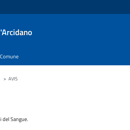
'Arcidano
il Comune
>
AVIS
ni del Sangue.