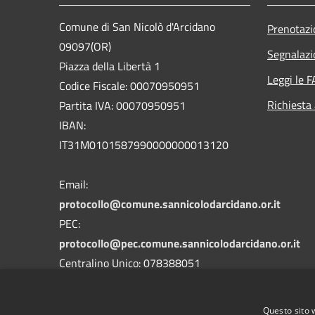
Comune di San Nicolò d'Arcidano
Prenotaz
09097(OR)
Segnalazi
Piazza della Libertà 1
Leggi le 
Codice Fiscale: 00070950951
Richiesta
Partita IVA: 00070950951
IBAN:
IT31M0101587990000000013120
Email:
protocollo@comune.sannicolodarcidano.or.it
PEC:
protocollo@pec.comune.sannicolodarcidano.or.it
Centralino Unico: 078388051
Codice univoco Ufficio
UFHYOY
Codice IPA
c_a368
Questo sito 