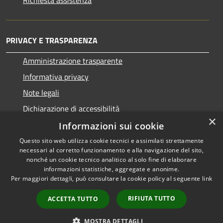
PRIVACY E TRASPARENZA
Amministrazione trasparente
Informativa privacy
Note legali
Dichiarazione di accessibilità
×
Informazioni sui cookie
Questo sito web utilizza cookie tecnici e assimilati strettamente
necessari al corretto funzionamento e alla navigazione del sito,
RSS
Copyright © 2026 • Comune di
nonché un cookie tecnico analitico al solo fine di elaborare
Accessibilità
informazioni statistiche, aggregate e anonime.
San Nicolò d'Arcidano •
Per maggiori dettagli, può consultare la cookie policy al seguente
link
Privacy
Municipium
Powered by
•
Cookie
Accesso redazione
RIFIUTA TUTTO
ACCETTA TUTTO
Mappa del sito
Intranet
MOSTRA DETTAGLI