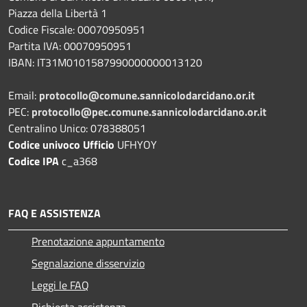
Piazza della Libertà 1
Codice Fiscale: 00070950951
Partita IVA: 00070950951
IBAN: IT31M0101587990000000013120
Email:
protocollo@comune.sannicolodarcidano.or.it
PEC:
protocollo@pec.comune.sannicolodarcidano.or.it
Centralino Unico: 078388051
Codice univoco Ufficio
UFHYOY
Codice IPA
c_a368
FAQ E ASSISTENZA
Prenotazione appuntamento
Segnalazione disservizio
Leggi le FAQ
Richiesta assistenza