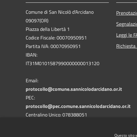
Comune di San Nicolò d'Arcidano
Prenotaz
09097(OR)
Segnalazi
Piazza della Libertà 1
Leggi le 
Codice Fiscale: 00070950951
Richiesta
Partita IVA: 00070950951
IBAN:
IT31M0101587990000000013120
Email:
protocollo@comune.sannicolodarcidano.or.it
PEC:
protocollo@pec.comune.sannicolodarcidano.or.it
Centralino Unico: 078388051
Codice univoco Ufficio
UFHYOY
Codice IPA
c_a368
Questo sito 