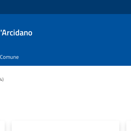
'Arcidano
il Comune
(4)