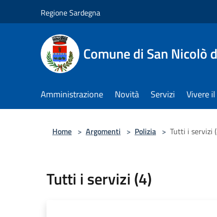
Salta al contenuto principale
Regione Sardegna
Comune di San Nicolò d
Amministrazione
Novità
Servizi
Vivere 
Home
>
Argomenti
>
Polizia
>
Tutti i servizi 
Tutti i servizi (4)