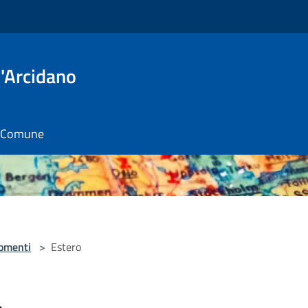
'Arcidano
il Comune
omenti
>
Estero