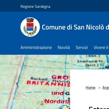
Salta al contenuto principale
Regione Sardegna
Comune di San Nicolò d
Amministrazione
Novità
Servizi
Vivere 
Home
>
Arg