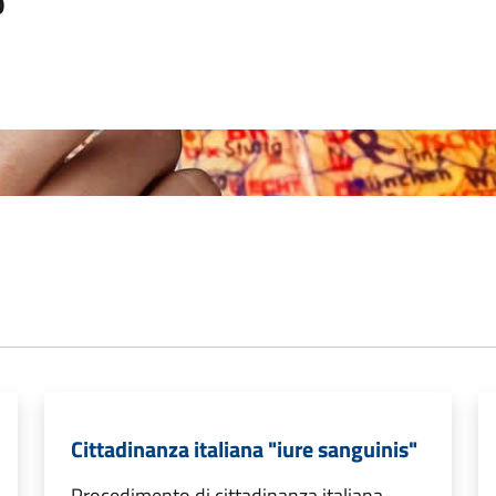
o
Cittadinanza italiana "iure sanguinis"
Procedimento di cittadinanza italiana