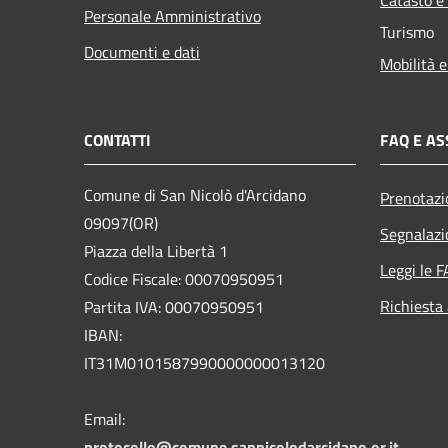
Personale Amministrativo
Turismo
Documenti e dati
Mobilità e
CONTATTI
FAQ E AS
Comune di San Nicolò d'Arcidano
Prenotaz
09097(OR)
Segnalazi
Piazza della Libertà 1
Leggi le 
Codice Fiscale: 00070950951
Richiesta
Partita IVA: 00070950951
IBAN:
IT31M0101587990000000013120
Email:
protocollo@comune.sannicolodarcidano.or.it