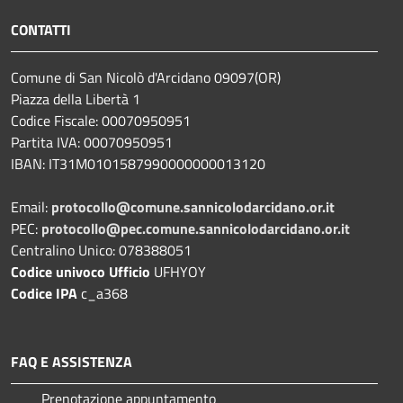
CONTATTI
Comune di San Nicolò d'Arcidano 09097(OR)
Piazza della Libertà 1
Codice Fiscale: 00070950951
Partita IVA: 00070950951
IBAN: IT31M0101587990000000013120
Email:
protocollo@comune.sannicolodarcidano.or.it
PEC:
protocollo@pec.comune.sannicolodarcidano.or.it
Centralino Unico: 078388051
Codice univoco Ufficio
UFHYOY
Codice IPA
c_a368
FAQ E ASSISTENZA
Prenotazione appuntamento