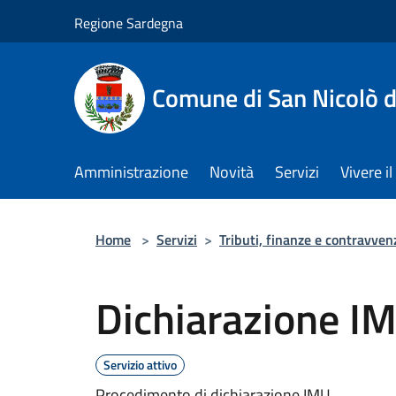
Salta al contenuto principale
Regione Sardegna
Comune di San Nicolò d
Amministrazione
Novità
Servizi
Vivere 
Home
>
Servizi
>
Tributi, finanze e contravven
Dichiarazione I
Servizio attivo
Procedimento di dichiarazione IMU