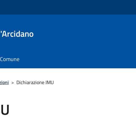
'Arcidano
il Comune
zioni
>
Dichiarazione IMU
MU