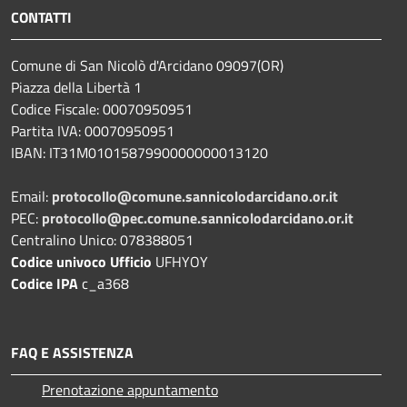
CONTATTI
Comune di San Nicolò d'Arcidano 09097(OR)
Piazza della Libertà 1
Codice Fiscale: 00070950951
Partita IVA: 00070950951
IBAN: IT31M0101587990000000013120
Email:
protocollo@comune.sannicolodarcidano.or.it
PEC:
protocollo@pec.comune.sannicolodarcidano.or.it
Centralino Unico: 078388051
Codice univoco Ufficio
UFHYOY
Codice IPA
c_a368
FAQ E ASSISTENZA
Prenotazione appuntamento