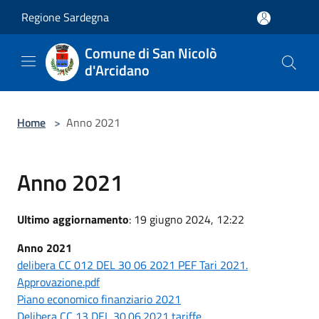
Salta al contenuto principale
Regione Sardegna
Comune di San Nicolò
d'Arcidano
Home
>
Anno 2021
Anno 2021
Ultimo aggiornamento
: 19 giugno 2024, 12:22
Anno 2021
delibera CC 012 DEL 30 06 2021 PEF Tari 2021.
Approvazione.pdf
Piano economico finanziario 2021
Delibera CC 13 DEL 30.06.2021 tariffe