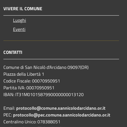
VIVERE IL COMUNE
Luoghi
Eventi
CONTATTI
Comune di San Nicolò d'Arcidano 09097(OR)
Piazza della Libertà 1
Codice Fiscale: 00070950951
Partita IVA: 00070950951
IBAN: IT31M0101587990000000013120
Email:
protocollo@comune.sannicolodarcidano.or.it
PEC:
protocollo@pec.comune.sannicolodarcidano.or.it
Centralino Unico: 078388051