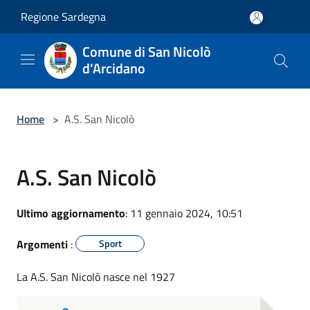
Salta al contenuto principale
Regione Sardegna
Comune di San Nicolò
d'Arcidano
Home
>
A.S. San Nicolò
A.S. San Nicolò
Ultimo aggiornamento
: 11 gennaio 2024, 10:51
Argomenti
:
Sport
La A.S. San Nicolò nasce nel 1927