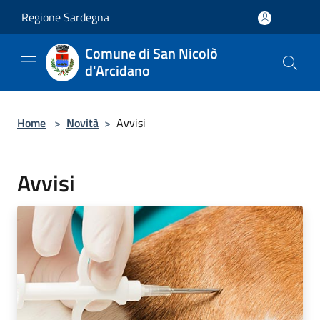
Salta al contenuto principale
Regione Sardegna
Comune di San Nicolò
d'Arcidano
Home
>
Novità
>
Avvisi
Avvisi