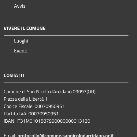
Avvisi
VIVERE IL COMUNE
Luoghi
Eventi
CONTATTI
Comune di San Nicolò d'Arcidano 09097(OR)
Piazza della Libertà 1
Codice Fiscale: 00070950951
Partita IVA: 00070950951
IBAN: IT31M0101587990000000013120
Email:
protocollo@comune.sannicolodarcidano.or.it