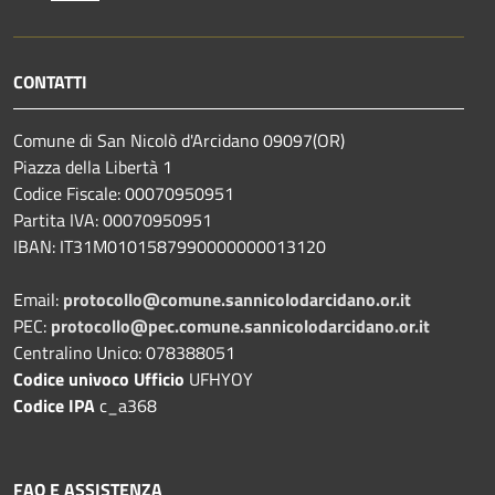
CONTATTI
Comune di San Nicolò d'Arcidano 09097(OR)
Piazza della Libertà 1
Codice Fiscale: 00070950951
Partita IVA: 00070950951
IBAN: IT31M0101587990000000013120
Email:
protocollo@comune.sannicolodarcidano.or.it
PEC:
protocollo@pec.comune.sannicolodarcidano.or.it
Centralino Unico: 078388051
Codice univoco Ufficio
UFHYOY
Codice IPA
c_a368
FAQ E ASSISTENZA