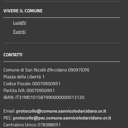
VIVERE IL COMUNE
Luoghi
Eventi
CONTATTI
Comune di San Nicolò d'Arcidano 09097(OR)
Piazza della Libertà 1
Codice Fiscale: 00070950951
Partita IVA: 00070950951
IBAN: IT31M0101587990000000013120
Email:
protocollo@comune.sannicolodarcidano.or.it
PEC:
protocollo@pec.comune.sannicolodarcidano.or.it
Centralino Unico: 078388051