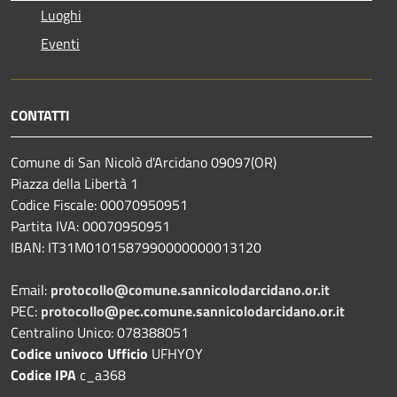
Luoghi
Eventi
CONTATTI
Comune di San Nicolò d'Arcidano 09097(OR)
Piazza della Libertà 1
Codice Fiscale: 00070950951
Partita IVA: 00070950951
IBAN: IT31M0101587990000000013120
Email:
protocollo@comune.sannicolodarcidano.or.it
PEC:
protocollo@pec.comune.sannicolodarcidano.or.it
Centralino Unico: 078388051
Codice univoco Ufficio
UFHYOY
Codice IPA
c_a368