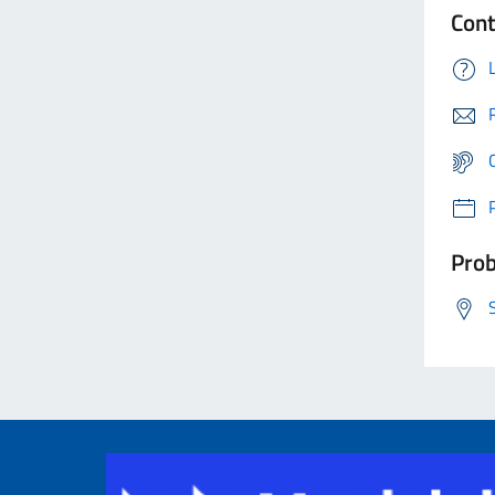
Cont
Prob