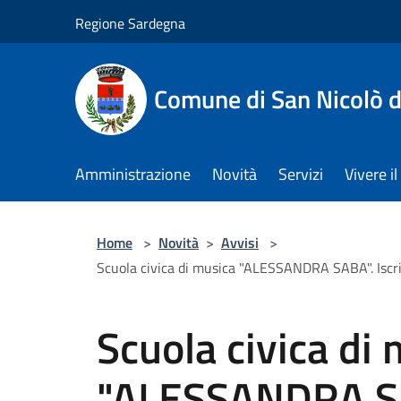
Salta al contenuto principale
Regione Sardegna
Comune di San Nicolò d
Amministrazione
Novità
Servizi
Vivere 
Home
>
Novità
>
Avvisi
>
Scuola civica di musica "ALESSANDRA SABA". Iscr
Scuola civica di
"ALESSANDRA SAB