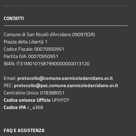
CONTATTI
Comune di San Nicolò d'Arcidano 09097(OR)
Piazza della Libertà 1
Codice Fiscale: 00070950951
Partita IVA: 00070950951
IBAN: IT31M0101587990000000013120
Email:
protocollo@comune.sannicolodarcidano.or.it
PEC:
protocollo@pec.comune.sannicolodarcidano.or.it
Centralino Unico: 078388051
Codice univoco Ufficio
UFHYOY
Codice IPA
c_a368
FAQ E ASSISTENZA