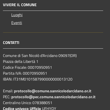
VIVERE IL COMUNE
Luoghi
Eventi
CONTATTI
Comune di San Nicolò d'Arcidano 09097(OR)
Piazza della Libertà 1
Codice Fiscale: 00070950951
Partita IVA: 00070950951
IBAN: IT31M0101587990000000013120
Email:
protocollo@comune.sannicolodarcidano.or.it
PEC:
protocollo@pec.comune.sannicolodarcidano.or.it
Centralino Unico: 078388051
Codice univoco Ufficio
UFHYOY