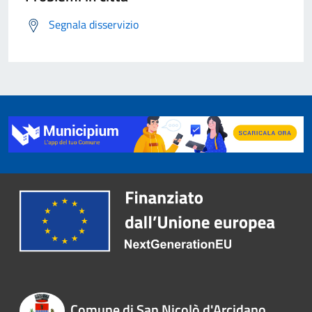
Segnala disservizio
Comune di San Nicolò d'Arcidano