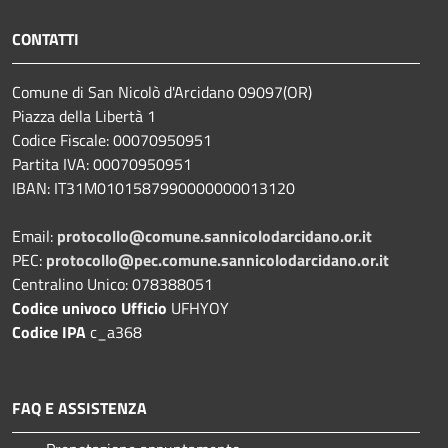
CONTATTI
Comune di San Nicolò d'Arcidano 09097(OR)
Piazza della Libertà 1
Codice Fiscale: 00070950951
Partita IVA: 00070950951
IBAN: IT31M0101587990000000013120
Email:
protocollo@comune.sannicolodarcidano.or.it
PEC:
protocollo@pec.comune.sannicolodarcidano.or.it
Centralino Unico: 078388051
Codice univoco Ufficio
UFHYOY
Codice IPA
c_a368
FAQ E ASSISTENZA