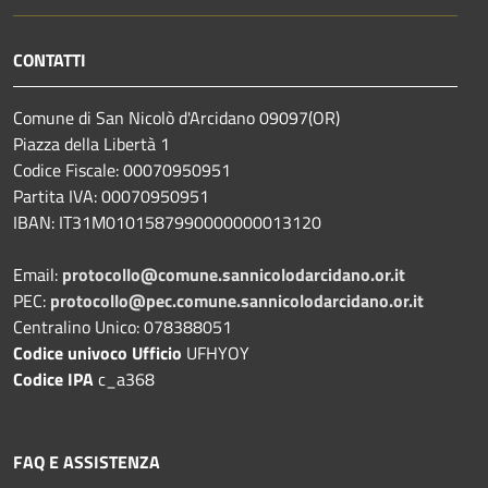
CONTATTI
Comune di San Nicolò d'Arcidano 09097(OR)
Piazza della Libertà 1
Codice Fiscale: 00070950951
Partita IVA: 00070950951
IBAN: IT31M0101587990000000013120
Email:
protocollo@comune.sannicolodarcidano.or.it
PEC:
protocollo@pec.comune.sannicolodarcidano.or.it
Centralino Unico: 078388051
Codice univoco Ufficio
UFHYOY
Codice IPA
c_a368
FAQ E ASSISTENZA