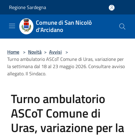
Salta al contenuto principale
Regione Sardegna
Comune di San Nicolò
d'Arcidano
Home
>
Novità
>
Avvisi
>
Turno ambulatorio ASCoT Comune di Uras, variazione per
la settimana dal 18 al 23 maggio 2026. Consultare avviso
allegato. Il Sindaco.
Turno ambulatorio
ASCoT Comune di
Uras, variazione per la