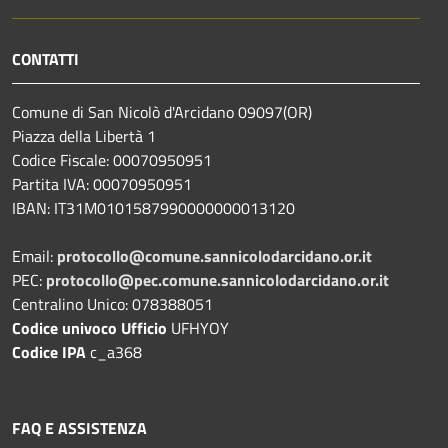
CONTATTI
Comune di San Nicolò d'Arcidano 09097(OR)
Piazza della Libertà 1
Codice Fiscale: 00070950951
Partita IVA: 00070950951
IBAN: IT31M0101587990000000013120
Email:
protocollo@comune.sannicolodarcidano.or.it
PEC:
protocollo@pec.comune.sannicolodarcidano.or.it
Centralino Unico: 078388051
Codice univoco Ufficio
UFHYOY
Codice IPA
c_a368
FAQ E ASSISTENZA