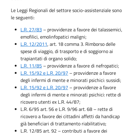
Le Leggi Regionali del settore socio-assistenziale sono
le seguenti:
L.R. 27/83
– provvidenze a favore dei talassemici,
emofilici, emolinfopatici maligni;
L.R. 12/2011
, art. 18 comma 3. Rimborso delle
spese di viaggio, di trasporto e di soggiorno ai
trapiantati di organo solido;
L.R. 11/85
– provvidenze a favore di nefropatici;
L.R. 15/92 e L.R. 20/97
– provvidenze a favore
degli infermi di mente e minorati psichici: sussidi;
L.R. 15/92 e L.R. 20/97
– provvidenze a favore
degli infermi di mente e minorati psichici: rette di
ricovero utenti ex L.R. 44/87;
L.R. 6/95 art. 56 e L.R. 9/96 art. 68 – rette di
ricovero a favore dei cittadini affetti da handicap
già beneficiari di trattamento riabilitativo;
L.R. 12/85 art. 92 – contributi a favore dei