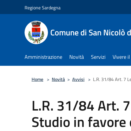
Salta al contenuto principale
Regione Sardegna
Comune di San Nicolò d
Amministrazione
Novità
Servizi
Vivere 
Home
>
Novità
>
Avvisi
>
L.R. 31/84 Art. 7 L
L.R. 31/84 Art. 7
Studio in favore 