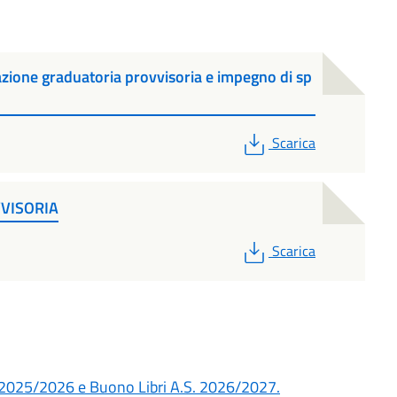
zione graduatoria provvisoria e impegno di sp
PDF
Scarica
VVISORIA
PDF
Scarica
S. 2025/2026 e Buono Libri A.S. 2026/2027.