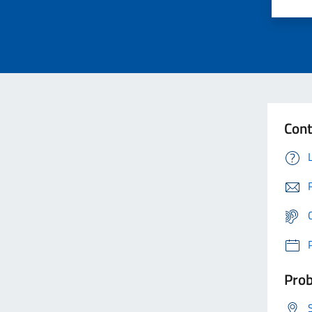
Cont
Prob