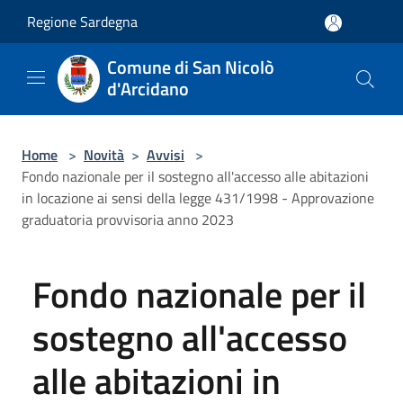
Salta al contenuto principale
Regione Sardegna
Comune di San Nicolò
d'Arcidano
Home
>
Novità
>
Avvisi
>
Fondo nazionale per il sostegno all'accesso alle abitazioni
in locazione ai sensi della legge 431/1998 - Approvazione
graduatoria provvisoria anno 2023
Fondo nazionale per il
sostegno all'accesso
alle abitazioni in