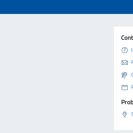
Cont
Prob