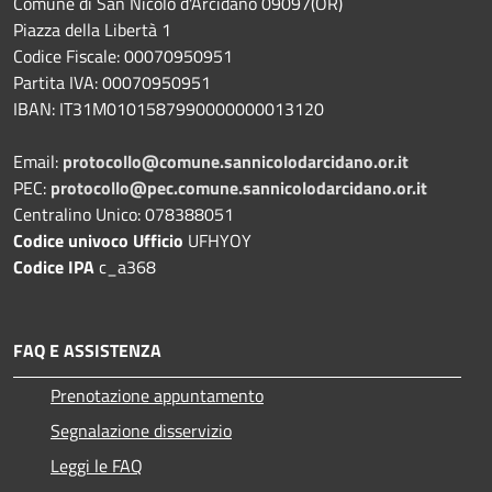
Comune di San Nicolò d'Arcidano 09097(OR)
Piazza della Libertà 1
Codice Fiscale: 00070950951
Partita IVA: 00070950951
IBAN: IT31M0101587990000000013120
Email:
protocollo@comune.sannicolodarcidano.or.it
PEC:
protocollo@pec.comune.sannicolodarcidano.or.it
Centralino Unico: 078388051
Codice univoco Ufficio
UFHYOY
Codice IPA
c_a368
FAQ E ASSISTENZA
Prenotazione appuntamento
Segnalazione disservizio
Leggi le FAQ