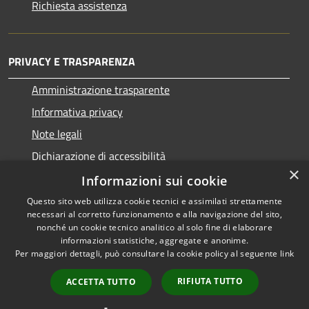
Richiesta assistenza
PRIVACY E TRASPARENZA
Amministrazione trasparente
Informativa privacy
Note legali
Dichiarazione di accessibilità
×
Informazioni sui cookie
Questo sito web utilizza cookie tecnici e assimilati strettamente
necessari al corretto funzionamento e alla navigazione del sito,
RSS
Copyright © 2026 • Comune di
nonché un cookie tecnico analitico al solo fine di elaborare
Accessibilità
informazioni statistiche, aggregate e anonime.
San Nicolò d'Arcidano •
Per maggiori dettagli, può consultare la cookie policy al seguente
link
Privacy
Municipium
Powered by
•
Cookie
Accesso redazione
RIFIUTA TUTTO
ACCETTA TUTTO
Mappa del sito