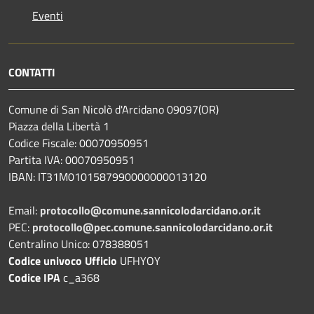
Eventi
CONTATTI
Comune di San Nicolò d'Arcidano 09097(OR)
Piazza della Libertà 1
Codice Fiscale: 00070950951
Partita IVA: 00070950951
IBAN: IT31M0101587990000000013120
Email:
protocollo@comune.sannicolodarcidano.or.it
PEC:
protocollo@pec.comune.sannicolodarcidano.or.it
Centralino Unico: 078388051
Codice univoco Ufficio
UFHYOY
Codice IPA
c_a368