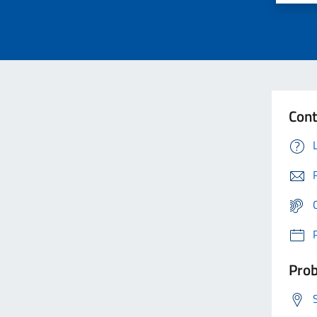
Cont
Prob