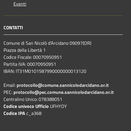
Eventi
CONTATTI
Comune di San Nicolò d'Arcidano 09097(OR)
Piazza della Libertà 1
Codice Fiscale: 00070950951
Partita IVA: 00070950951
IBAN: IT31M0101587990000000013120
Email:
protocollo@comune.sannicolodarcidano.or.it
PEC:
protocollo@pec.comune.sannicolodarcidano.or.it
Centralino Unico: 078388051
Codice univoco Ufficio
UFHYOY
Codice IPA
c_a368