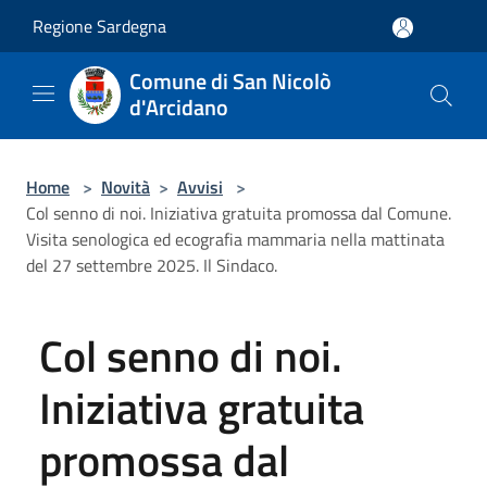
Salta al contenuto principale
Regione Sardegna
Comune di San Nicolò
d'Arcidano
Home
>
Novità
>
Avvisi
>
Col senno di noi. Iniziativa gratuita promossa dal Comune.
Visita senologica ed ecografia mammaria nella mattinata
del 27 settembre 2025. Il Sindaco.
Col senno di noi.
Iniziativa gratuita
promossa dal