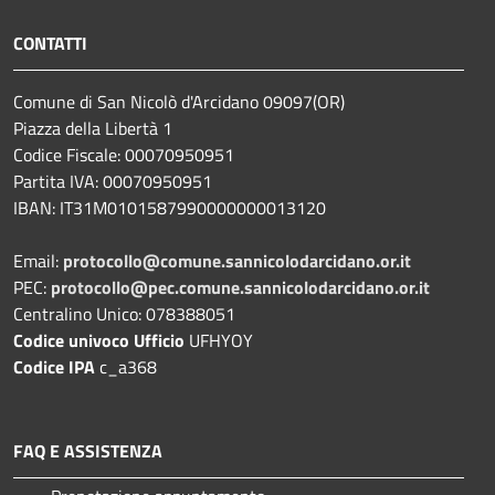
CONTATTI
Comune di San Nicolò d'Arcidano 09097(OR)
Piazza della Libertà 1
Codice Fiscale: 00070950951
Partita IVA: 00070950951
IBAN: IT31M0101587990000000013120
Email:
protocollo@comune.sannicolodarcidano.or.it
PEC:
protocollo@pec.comune.sannicolodarcidano.or.it
Centralino Unico: 078388051
Codice univoco Ufficio
UFHYOY
Codice IPA
c_a368
FAQ E ASSISTENZA