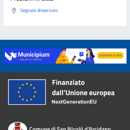
Segnala disservizio
Comune di San Nicolò d'Arcidano