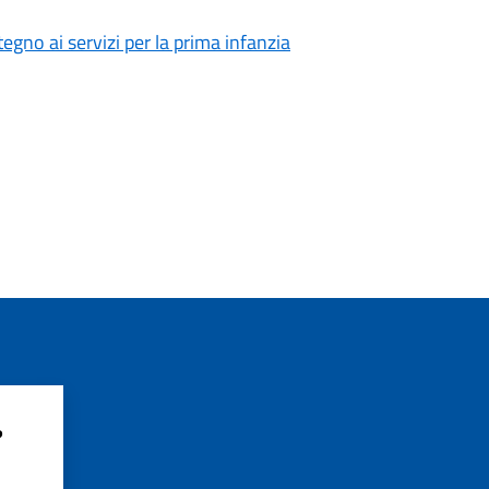
egno ai servizi per la prima infanzia
?