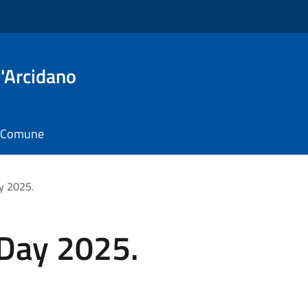
'Arcidano
il Comune
y 2025.
 Day 2025.