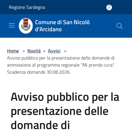
Salta al contenuto principale
Regione Sardegna
Comune di San Nicolò
d'Arcidano
Home
>
Novità
>
Avvisi
>
Avviso pubblico per la presentazione delle domande di
ammissione al programma regionale "Mi prendo cura".
Scadenza domande 30.08.2026.
Avviso pubblico per la
presentazione delle
domande di